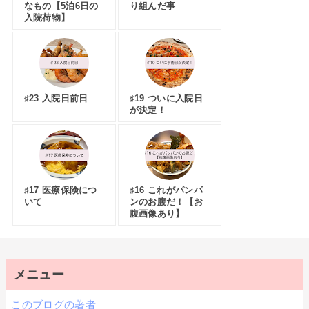
なもの【5泊6日の
り組んだ事
入院荷物】
♯23 入院日前日
♯19 ついに入院日
が決定！
♯17 医療保険につ
♯16 これがパンパ
いて
ンのお腹だ！【お
腹画像あり】
メニュー
このブログの著者