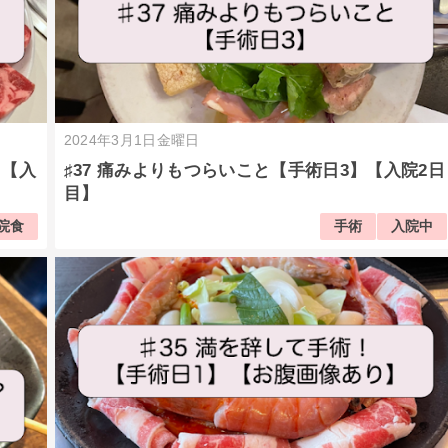
2024年3月1日金曜日
】【入
♯37 痛みよりもつらいこと【手術日3】【入院2日
目】
院食
手術
入院中