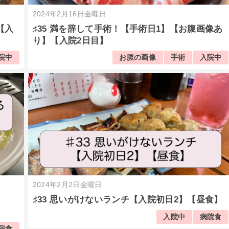
2024年2月16日金曜日
【入
♯35 満を辞して手術！【手術日1】【お腹画像あ
り】【入院2日目】
院中
お腹の画像
手術
入院中
2024年2月2日金曜日
】
♯33 思いがけないランチ【入院初日2】【昼食】
入院中
病院食
院食