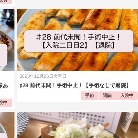
2023年12月26日火曜日
像あ
♯28 前代未聞！手術中止！【手術なしで退院】
手術
退院
入院中
院中