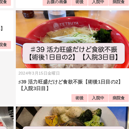
院食
お腹の画像
術後
入院中
病院食
3】
院食
2024年3月15日金曜日
♯39 活力旺盛だけど食欲不振【術後1日目の2】
【入院3日目】
術後
入院中
病院食