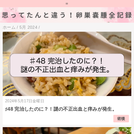
=
ホーム
/
5月 2024
/
2024年5月17日金曜日
♯48 完治したのに？！謎の不正出血と痒みが発生。
術後